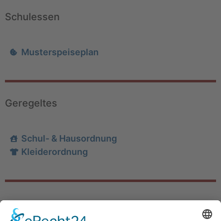
Schulessen
Musterspeiseplan
Geregeltes
Schul- & Hausordnung
Kleiderordnung