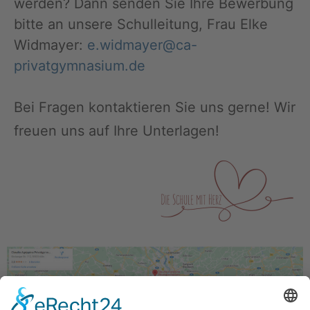
werden? Dann senden Sie Ihre Bewerbung
bitte an unsere Schulleitung, Frau Elke
Widmayer:
e.widmayer@ca-
privatgymnasium.de
Bei Fragen kontaktieren Sie uns gerne! Wir
freuen uns auf Ihre Unterlagen!